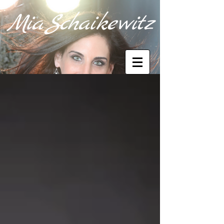
M
i
a
Sc
haik
e
wi
tz